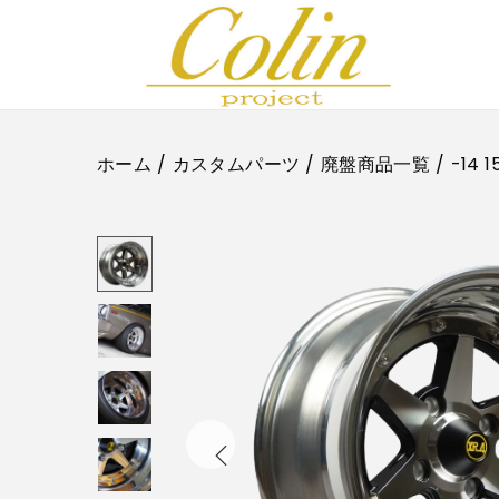
ナ
コ
ビ
ン
ゲ
テ
ー
ン
ホーム
/
カスタムパーツ
/
廃盤商品一覧
/
-14 
シ
ツ
ョ
へ
ン
移
へ
動
移
動