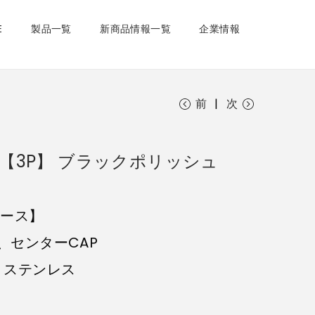
E
製品一覧
新商品情報一覧
企業情報
前
次
.3/4H 【3P】 ブラックポリッシュ
ピース】
、センターCAP
：ステンレス