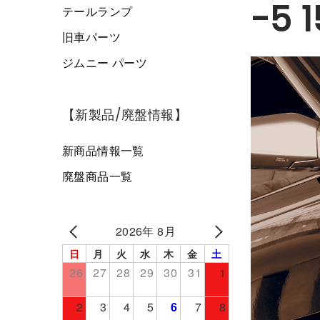
-5 
テールランプ
旧車パーツ
ジムニー パーツ
【新製品/廃盤情報】
新商品情報一覧
廃盤商品一覧
2026年 8月
日
月
火
水
木
金
土
26
27
28
29
30
31
1
2
3
4
5
6
7
8