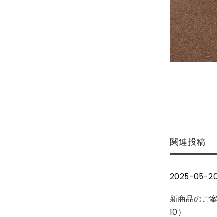
投
前
S
の
3
稿
投
0
稿
Z
ナ
:
ワ
関連投稿
ン
ビ
テ
2025-05-2
ー
ゲ
ル
新商品のご案
本
10）