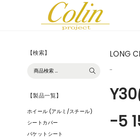
ナ
コ
ビ
ン
ゲ
テ
ー
ン
【検索】
LONG C
シ
ツ
ョ
へ
検
.
.
検索
ン
移
索
へ
動
対
Y3
移
象
【製品一覧】
動
:
>
ホイール (アルミ/スチール)
-5 1
シートカバー
バケットシート