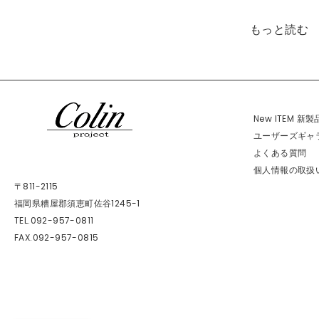
ー
日
入
もっと読む
シ
荷
！
ョ
次
本
の
日
ン
New ITEM 新
投
再
ユーザーズギャ
稿
入
よくある質問
:
荷
個人情報の取扱
し
〒811-2115
福岡県糟屋郡須恵町佐谷1245-1
ま
TEL.092-957-0811
し
FAX.092-957-0815
た
！