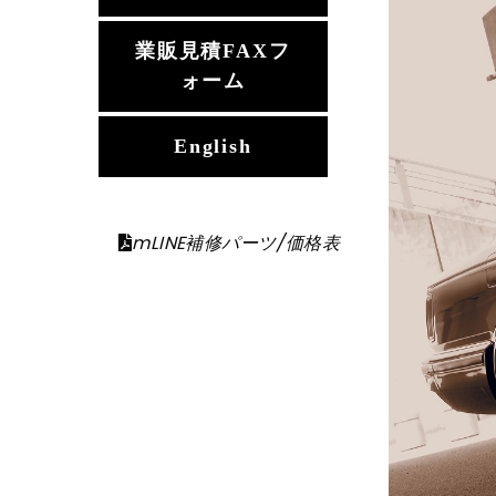
業販見積FAXフ
ォーム
English
mLINE補修パーツ/価格表