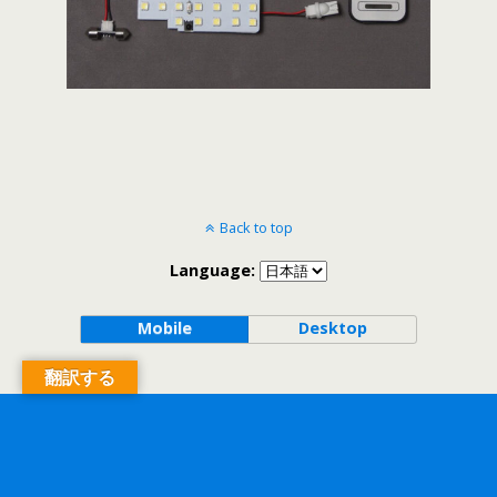
Back to top
Language:
Mobile
Desktop
翻訳する