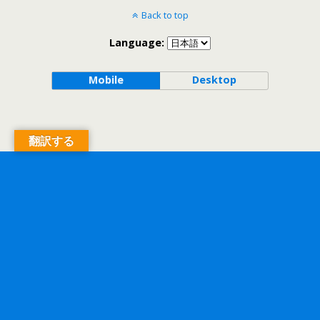
Back to top
Language:
Mobile
Desktop
翻訳する