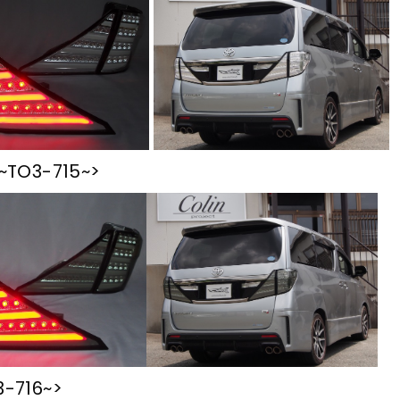
ｸ~TO3-715~>
3-716~>