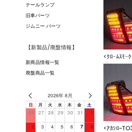
テールランプ
旧車パーツ
ジムニー パーツ
【新製品/廃盤情報】
<ｸﾛｰﾑｽﾓｰ
新商品情報一覧
廃盤商品一覧
2026年 8月
日
月
火
水
木
金
土
26
27
28
29
30
31
1
2
3
4
5
6
7
8
<ｱｶｼﾛ~TO