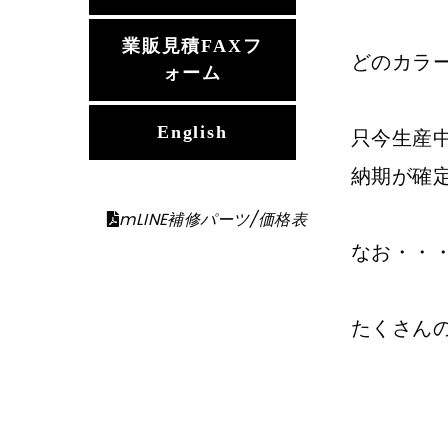
業販見積FAXフ
どのカラー
ォーム
English
只今生産
納期が確
mLINE補修パーツ/価格表
なお・・・
たくさん
投
前
ロ
の
ー