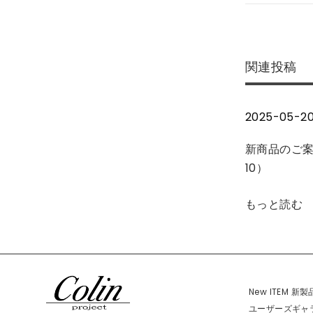
稿
投
バ
稿
ッ
ナ
:
ク
関連投稿
シ
ビ
ー
ト
2025-05-2
ゲ
ォ
ォ
新商品のご案
ー
ォ
10）
ォ
シ
《ﾟ
もっと読む
Дﾟ
ョ
》
!
ン
!
New ITEM 新
!
ユーザーズギャ