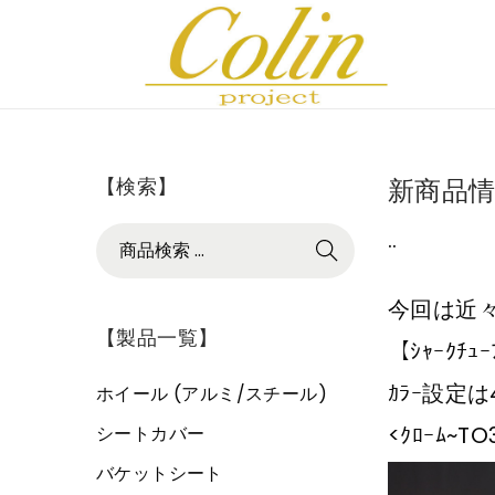
ナ
コ
ビ
ン
ゲ
テ
ー
ン
【検索】
新商品情
シ
ツ
ョ
へ
検
.
.
検索
ン
移
索
へ
動
対
今回は近々
移
象
【製品一覧】
動
【ｼｬｰｸﾁｭｰ
:
ｶﾗｰ設定は
>
ホイール (アルミ/スチール)
<ｸﾛｰﾑ~TO
シートカバー
バケットシート