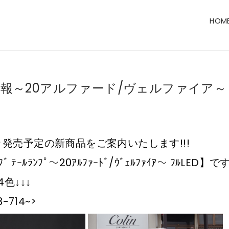
HOM
報～20アルファード/ヴェルファイア～
発売予定の新商品をご案内いたします!!!
ﾌﾞ ﾃｰﾙﾗﾝﾌﾟ～20ｱﾙﾌｧｰﾄﾞ/ｳﾞｪﾙﾌｧｲｱ～ ﾌﾙLED】で
4色↓↓↓
3-714~>