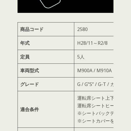
商品コード
2580
年式
H28/11～R2/8
定員
5人
車両型式
M900A / M910A
グレード
G / G”S” / G-T /
運転席シート上下アジャ
運転席シートヒーター装
適合条件
※シートバックテーブル
※シートカバーを装着す