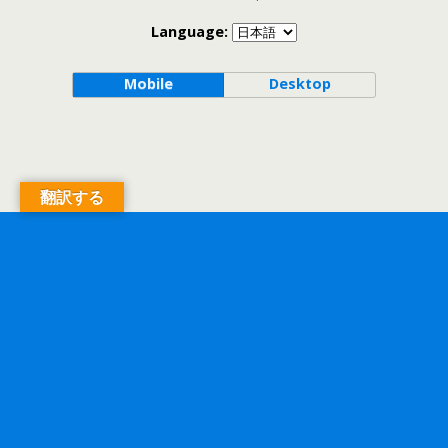
Language:
Mobile
Desktop
翻訳する